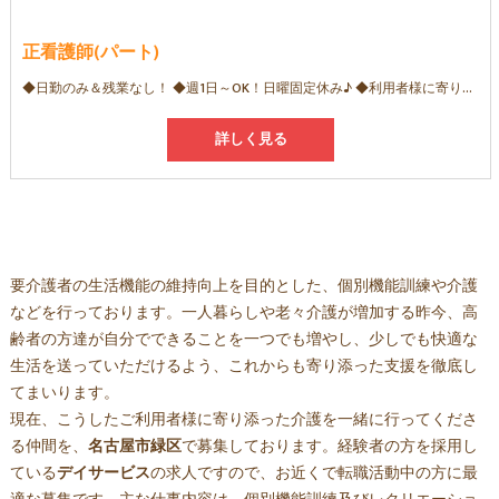
正看護師(パート)
◆日勤のみ＆残業なし！ ◆週1日～OK！日曜固定休み♪ ◆利用者様に寄り添った「個別機能訓練」を実現◎ ◆病院やクリニックでの経験を活かせる！
詳しく見る
要介護者の生活機能の維持向上を目的とした、個別機能訓練や介護
などを行っております。一人暮らしや老々介護が増加する昨今、高
齢者の方達が自分でできることを一つでも増やし、少しでも快適な
生活を送っていただけるよう、これからも寄り添った支援を徹底し
てまいります。
現在、こうしたご利用者様に寄り添った介護を一緒に行ってくださ
る仲間を、
名古屋市緑区
で募集しております。経験者の方を採用し
ている
デイサービス
の求人ですので、お近くで転職活動中の方に最