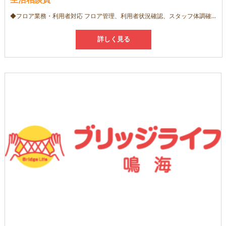
◆フロア業務・利用者対応 フロア管理、利用者状況確認、スタッフ体調確認、入浴介助、送迎 ◆連携・調整業務 ケアマネージャー、利用者ご家族様とのコミュニケーション、サービス担当者会議への出席記録 ◆帳票・事務等 帳票管理、各種計画書の作成・評価、提供表確認、契約業務
詳しく見る