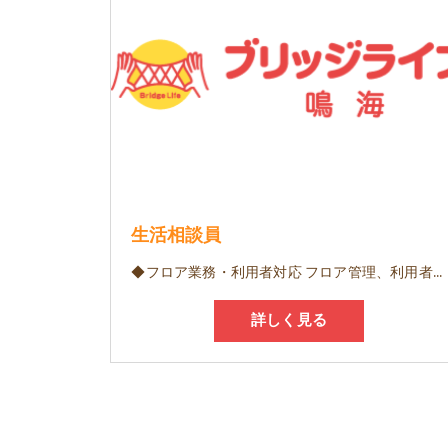
生活相談員
◆フロア業務・利用者対応 フロア管理、利用者状況確認、スタッフ体調確認、入浴介助、送迎 ◆連携・調整業務 ケアマネージャー、利用者ご家族様とのコミュニケーション、サービス担当者会議への出席記録 ◆帳票・事務等 帳票管理、各種計画書の作成・評価、提供表確認、契約業務
詳しく見る