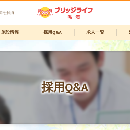
問を解消
施設情報
採用Q&A
求人一覧
日の流れ
ービス案内
採用Q&A